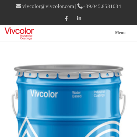
vivcolor@vivcolor.com
|
+39.045.8581034
Menu