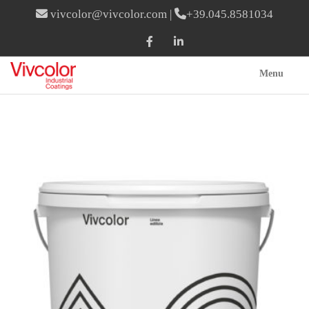
vivcolor@vivcolor.com
|
+39.045.8581034
Menu