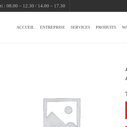
i : 08.00 – 12.30 / 14.00 – 17.30
ACCUEIL
ENTREPRISE
SERVICES
PRODUITS
W