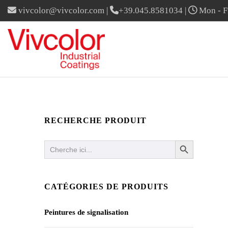
vivcolor@vivcolor.com
|
+39.045.8581034
|
Mon - Fr
RECHERCHE PRODUIT
SEARCH BUTTON
Search
for:
CATÉGORIES DE PRODUITS
Peintures de signalisation