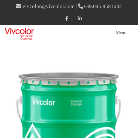
vivcolor@vivcolor.com
|
+39.045.8581034
Menu