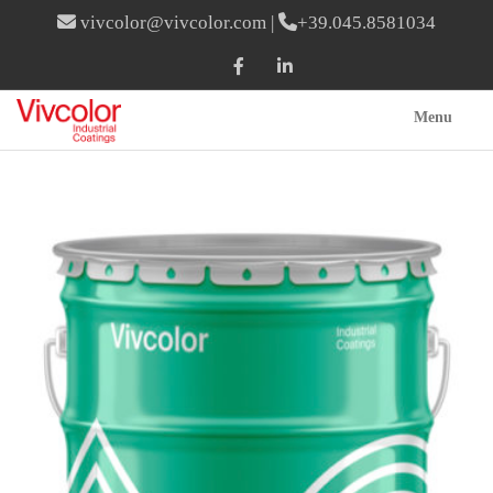
vivcolor@vivcolor.com
|
+39.045.8581034
Menu