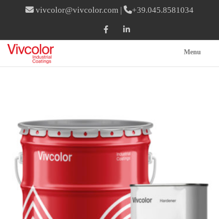
vivcolor@vivcolor.com
|
+39.045.8581034
Menu