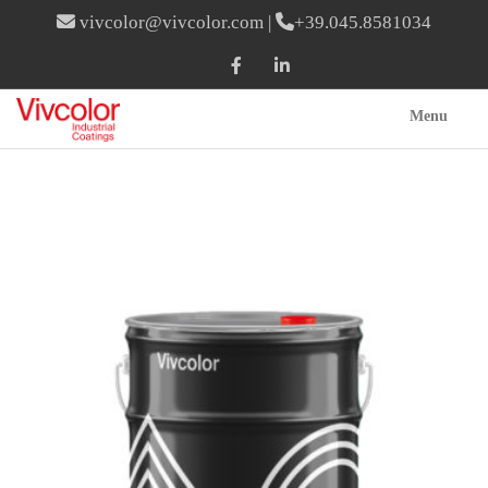
vivcolor@vivcolor.com
|
+39.045.8581034
Menu