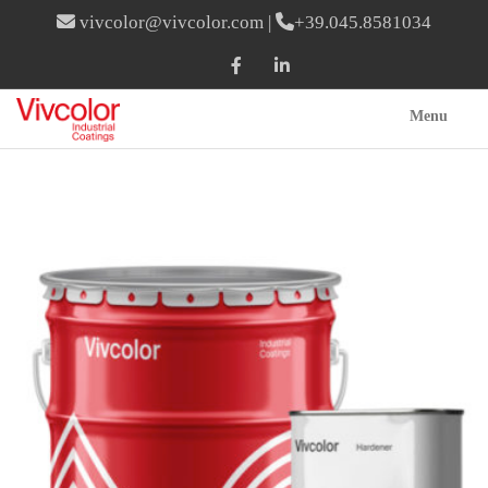
vivcolor@vivcolor.com
|
+39.045.8581034
Menu