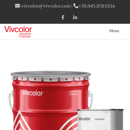
vivcolor@vivcolor.com
|
+39.045.8581034
Menu