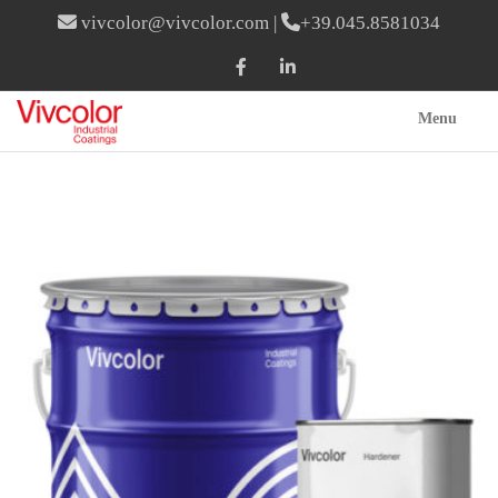
vivcolor@vivcolor.com
|
+39.045.8581034
Menu