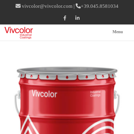
vivcolor@vivcolor.com
|
+39.045.8581034
Menu