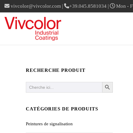
vivcolor@vivcolor.com
|
+39.045.8581034
|
Mon - Fr
RECHERCHE PRODUIT
SEARCH BUTTON
Search
for:
CATÉGORIES DE PRODUITS
Peintures de signalisation