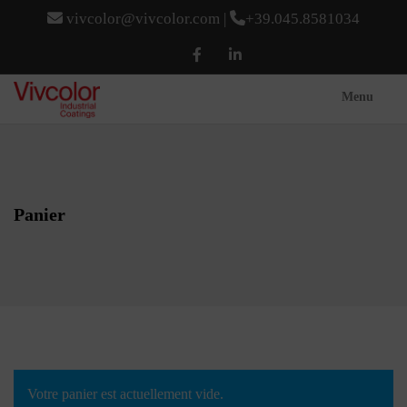
vivcolor@vivcolor.com
|
+39.045.8581034
Menu
Panier
Votre panier est actuellement vide.